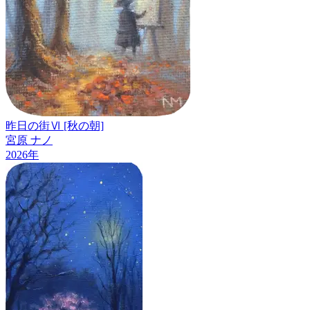
昨日の街Ⅵ [秋の朝]
宮原 ナノ
2026
年