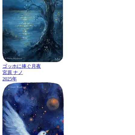
ゴッホに捧ぐ月夜
宮原 ナノ
2025
年