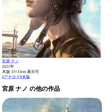
宮原 ナノ
2021
年
木版 33×33cm 展示可
#
アナログ
#
木版
宮原 ナノ
の他の作品