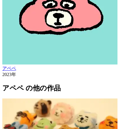
アペペ
2023
年
アペペ
の他の作品