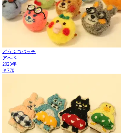
どうぶつバッチ
アペペ
2023
年
￥770