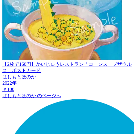
【2枚で160円】かいじゅうレストラン「コーンスープザウル
ス」ポストカード
はしもとほのか
2022
年
￥100
はしもとほのか
のページへ