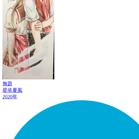
無題
星依夏風
2020
年