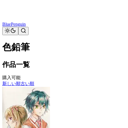
BluePenguin
色鉛筆
作品一覧
購入可能
新しい順
古い順