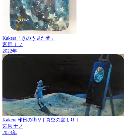
Kakera「きのう見た夢」
宮原 ナノ
2022
年
Kakera 昨日の街Ⅴ [ 真空の庭より ]
宮原 ナノ
2023
年