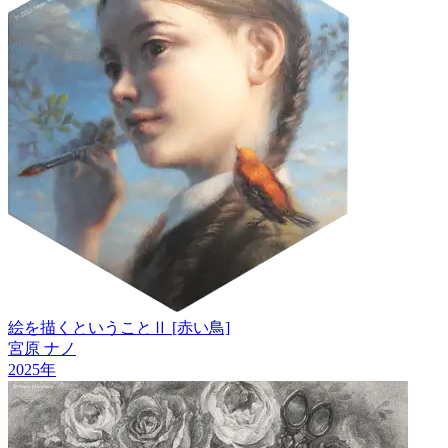
絵を描くということⅡ [赤い鳥]
宮原 ナノ
2025
年