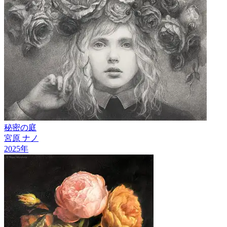
秘密の庭
宮原 ナノ
2025
年