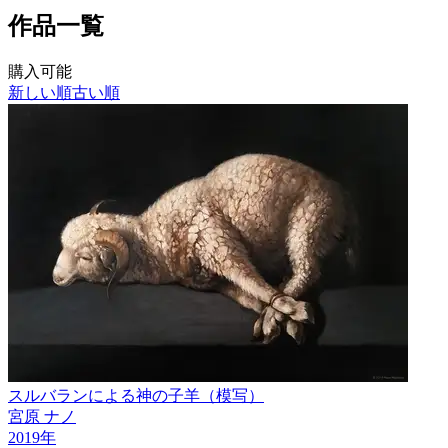
作品一覧
購入可能
新しい順
古い順
スルバランによる神の子羊（模写）
宮原 ナノ
2019
年