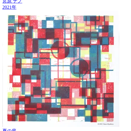
宮原 ナノ
2021
年
夏の庭