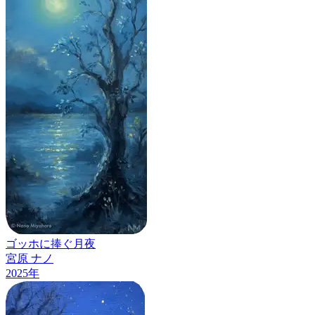
ゴッホに捧ぐ月夜
宮原 ナノ
2025
年