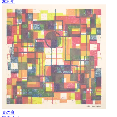
2020
年
春の庭