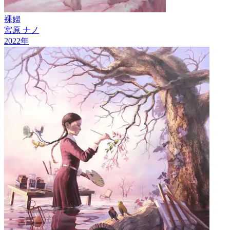
裸婦
宮原 ナノ
2022
年