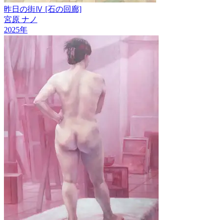
昨日の街Ⅳ [石の回廊]
宮原 ナノ
2025
年